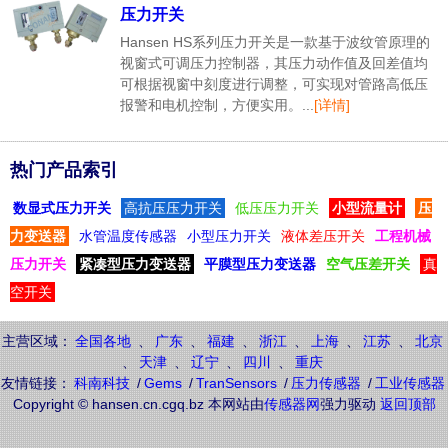
压力开关
Hansen HS系列压力开关是一款基于波纹管原理的
视窗式可调压力控制器，其压力动作值及回差值均
可根据视窗中刻度进行调整，可实现对管路高低压
报警和电机控制，方便实用。...
[详情]
热门产品索引
数显式压力开关
高抗压压力开关
低压压力开关
小型流量计
压
力变送器
水管温度传感器
小型压力开关
液体差压开关
工程机械
压力开关
紧凑型压力变送器
平膜型压力变送器
空气压差开关
真
空开关
主营区域：
全国各地
、
广东
、
福建
、
浙江
、
上海
、
江苏
、
北京
、
天津
、
辽宁
、
四川
、
重庆
友情链接：
科南科技
/
Gems
/
TranSensors
/
压力传感器
/
工业传感器
Copyright © hansen.cn.cgq.bz 本网站由
传感器网
强力驱动
返回顶部