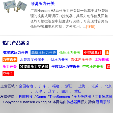
可调压力开关
广东Hansen HS系列压力开关是一款基于波纹管原
理的视窗式可调压力控制器，其压力动作值及回差
值均可根据视窗中刻度进行调整，可实现对管路高
低压报警和电机控制，方便实用。...
[详情]
热门产品索引
数显式压力开关
高抗压压力开关
低压压力开关
小型流量计
压
力变送器
水管温度传感器
小型压力开关
液体差压开关
工程机械
压力开关
紧凑型压力变送器
平膜型压力变送器
空气压差开关
真
空开关
主营区域：
全国各地
、
广东
、
福建
、
浙江
、
上海
、
江苏
、
北京
、
天津
、
辽宁
、
四川
、
重庆
友情链接：
科南科技
/
Gems
/
TranSensors
/
压力传感器
/
工业传感器
Copyright © hansen.cn.cgq.bz 本网站由
传感器网
强力驱动
返回顶部